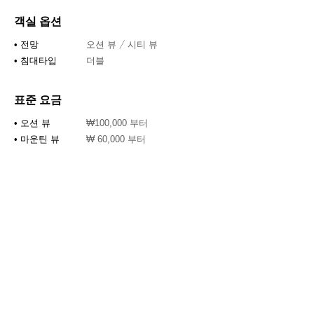
​객실 옵션
오션 뷰 / 시티 뷰
• 전망
더블
• 침대타입
표준 요금
• 오션 뷰
₩100,000 부터
• 마운틴 뷰
₩ 60,000 부터
추가 요금
(1인기준)
• 침구/인원
₩40,000
추가
* 위 금액은 부가세 별도, 비수기 평일 기준입니
다. 자세한 금액은 예약시 확인해주세요!